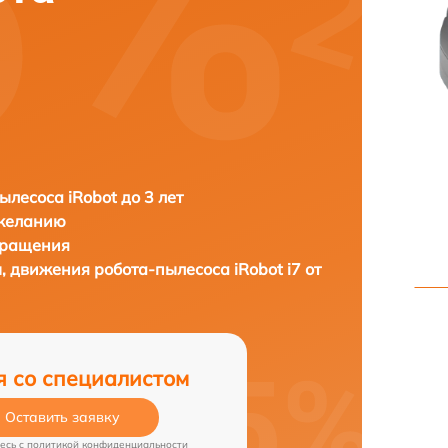
ылесоса iRobot до 3 лет
 желанию
бращения
ы, движения робота-пылесоса
iRobot i7 от
я со специалистом
Оставить заявку
есь c
политикой конфиденциальности