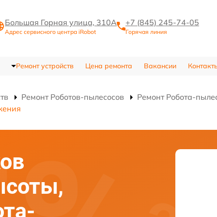
Большая Горная улица, 310А
+7 (845) 245-74-05
Адрес сервисного центра iRobot
Горячая линия
Ремонт устройств
Цена ремонта
Вакансии
Контакт
ств
Ремонт Роботов-пылесосов
Ремонт Робота-пылес
жения
ков
ысоты,
та-