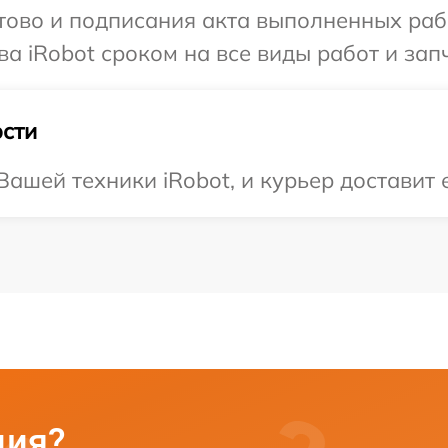
готово и подписания акта выполненных р
а iRobot сроком на все виды работ и зап
сти
ашей техники iRobot, и курьер доставит е
ция?