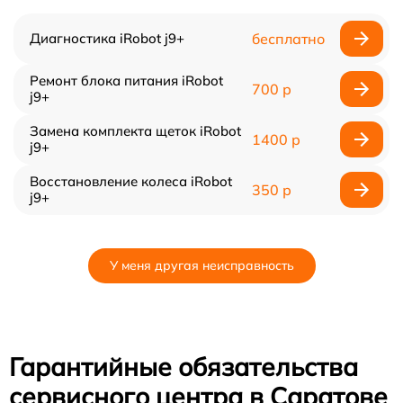
Диагностика iRobot j9+
бесплатно
Ремонт блока питания iRobot
700 р
j9+
Замена комплекта щеток iRobot
1400 р
j9+
Восстановление колеса iRobot
350 р
j9+
У меня другая неисправность
Гарантийные обязательства
сервисного центра в Саратове