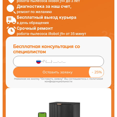
робота-пылесоса iRobot j9+ до 3 лет
Диагностика за наш счет,
ремонт по желанию
Бесплатный выезд курьера
в день обращения
Срочный ремонт
робота-пылесоса iRobot j9+ от 35 минут
Бесплатная консультация со
специалистом
Оставить заявку
Нажимая на кнопку "Оставить заявку" Вы соглашаетесь c
политикой
конфиденциальности