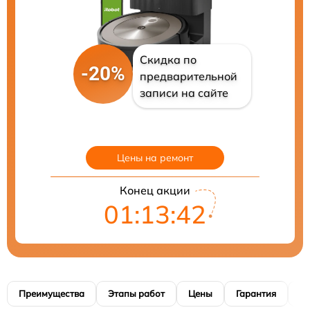
Скидка по
-20%
предварительной
записи на сайте
Цены на ремонт
Конец акции
01:13:41
Преимущества
Этапы работ
Цены
Гарантия
М