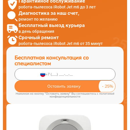
Гарантийное обслуживание
робота-пылесоса iRobot Jet m6 до 3 лет
Диагностика за наш счет,
ремонт по желанию
Бесплатный выезд курьера
в день обращения
Срочный ремонт
робота-пылесоса iRobot Jet m6 от 35 минут
Бесплатная консультация со
специалистом
Оставить заявку
Нажимая на кнопку "Оставить заявку" Вы соглашаетесь c
политикой
конфиденциальности