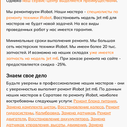
Однако
наш сервис-центр выделяется преимуществами
.
Мы ремонтируем iRobot. Наши мастера -
специалисты по
ремонту техники iRobot
. Восстановить модель Jet m6 для
мастеров не будет новой задачей. На все виды
проведенных работ у нас имеется гарантия.
Минимальные сроки выполнения ремонта. Мы большая
сеть мастерских техники iRobot. Мы имеем более 20 тыс.
запчастей. И возможно на наших складах
уже имеется
запчасть на модель Jet m6
. При заказе ремонта на сайте -
предоставляется скидка -25%.
Знаем свое дело
Будьте уверены в профессионализме наших мастеров - они
с уверенностью выполнят ремонт iRobot Jet m6. По данным
наших мастеров в Саратове по ремонту iRobot, наиболее
востребованы следующие услуги:
Ремонт блока питания
,
Замена комплекта щеток
,
Восстановление колеса
,
Ремонт
гидросистемы
,
Калибровка
,
Замена датчиков
,
Ремонт
двигателя
,
Восстановление аккумулятора
,
Замена
датчиков управления, высоты, движения
,
Замена