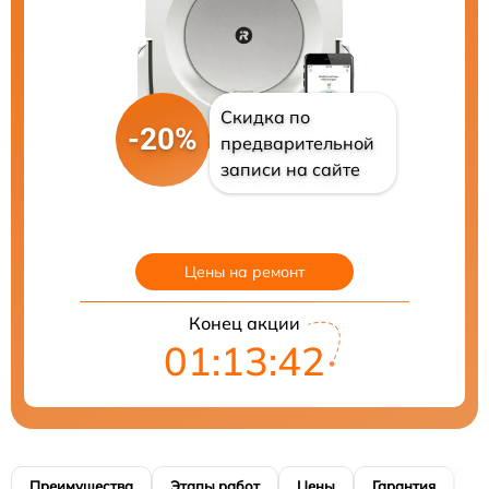
Скидка по
-20%
предварительной
записи на сайте
Цены на ремонт
Конец акции
01:13:41
Преимущества
Этапы работ
Цены
Гарантия
М